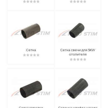
отопителя Eberspächer
отопителя Eberspächer
D2/D4 (арт: D2/4)
(арт: D1-3LC)
Сетка
Сетка свечи для 5KW
отопителя
Сетка горелки
Сеточка штифта накала