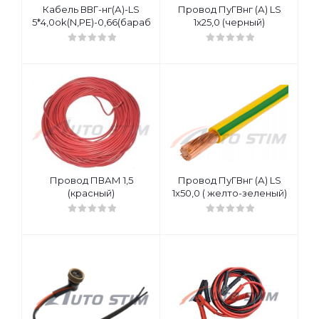
Кабель ВВГ-нг(А)-LS
Провод ПуГВнг (А) LS
5*4,0ok(N,PE)-0,66(барабан)
1x25,0 (черный)
Провод ПВАМ 1,5
Провод ПуГВнг (А) LS
(красный)
1х50,0 ( желто-зеленый)