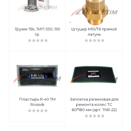
Грузик TBL ТИП 530, 150
Штуцер M10/T6 прямой
гр.
латунь
Пластырь R-40 TM
Заплатка резиновая для
Rossvik
ремонта колес ТС
80*180 мм (арт: TNR-22)