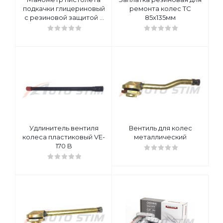
подкачки глицериновый
ремонта колес ТС
с резиновой защитой и
85х135мм
фитингом D=10мм
Удлинитель вентиля
Вентиль для колес
колеса пластиковый VE-
металлический
170 B