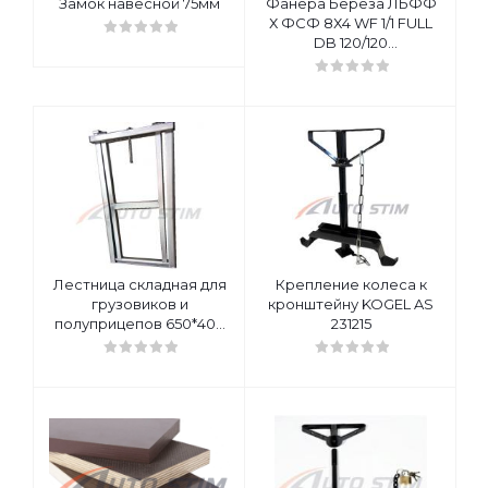
Замок навесной 75мм
Фанера Береза ЛБФФ
Х ФСФ 8Х4 WF 1/1 FULL
DB 120/120
2500x1250x27мм
Лестница складная для
Крепление колеса к
грузовиков и
кронштейну KOGEL AS
полуприцепов 650*400
231215
мм