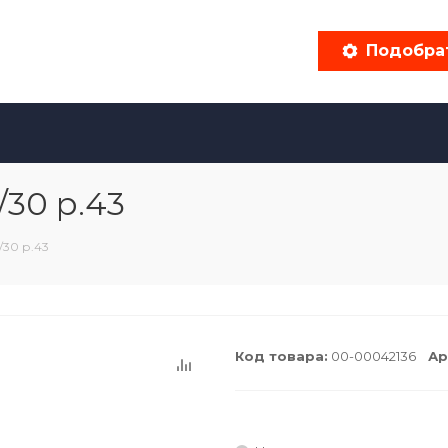
Подобра
30 р.43
/30 р.43
Код товара:
00-00042136
Ар