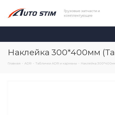
Грузовые запчасти и
комплектующие
Наклейка 300*400мм (Та
Главная
-
ADR
-
Таблички ADR и карманы
-
Наклейка 300*400мм