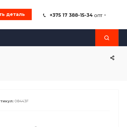
ть деталь
+375 17 388-15-34
ОПТ
тикул:
08443F