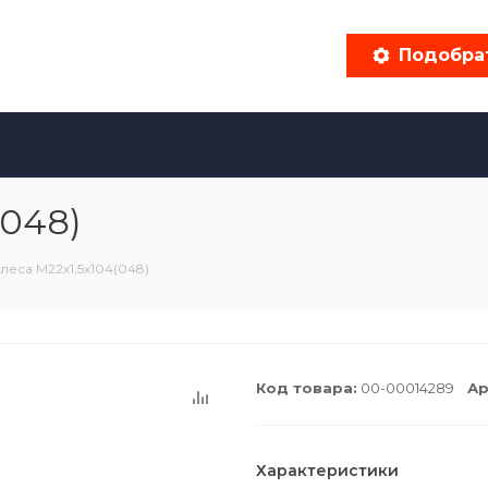
Подобра
(048)
леса М22х1,5х104(048)
Код товара:
00-00014289
Ар
Характеристики