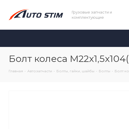
Грузовые запчасти и
комплектующие
Болт колеса М22х1,5х104
Главная
-
Автозапчасти
-
Болты, гайки, шайбы
-
Болты
-
Болт ко