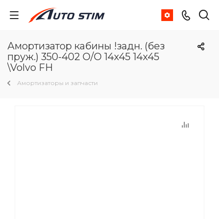
Амортизатор кабины !задн. (без
пруж.) 350-402 O/O 14x45 14x45
\Volvo FH
Амортизаторы и запчасти