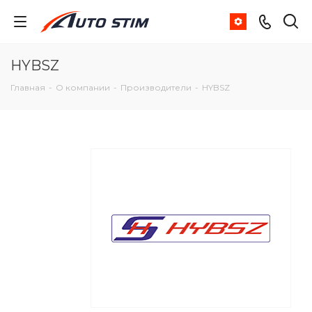
HYBSZ
Главная
-
О компании
-
Производители
-
HYBSZ